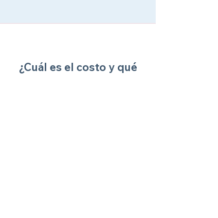
¿Cuál es el costo y qué
incluye el intensivo?
El costo de todo el
programa es de:
$650 MXN Pesos
-Por familia-
Pronto Pago
(antes del 20 de octubre)