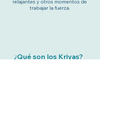
relajantes y otros momentos de
trabajar la fuerza.
¿Qué son los Kriyas?
Los Kriyas tienen una intención de
hacer consciente al cuerpo y sus
sensaciones de abajo hacia arriba y
de igual manera a través de la
atención estar alerta y vigilante de
los cambios sutiles.